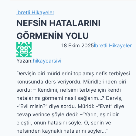
İbretli Hikayeler
NEFSİN HATALARINI
GÖRMENİN YOLU
18 Ekim 2025
İbretli Hikayeler
Yazan:
hikayearsivi
Dervişin biri müridlerini toplamış nefis terbiyesi
konusunda ders veriyordu. Müridlerinden biri
sordu: – Kendimi, nefsimi terbiye için kendi
hatalarımı görmemi nasıl sağlarım…? Derviş,
-“Evli misin?” diye sordu. Müridi: -“Evet” diye
cevap verince şöyle dedi: –“Yarın, eşini bir
eleştir, onun hatasını söyle. O, senin ve
nefsinden kaynaklı hatalarını söyler…”