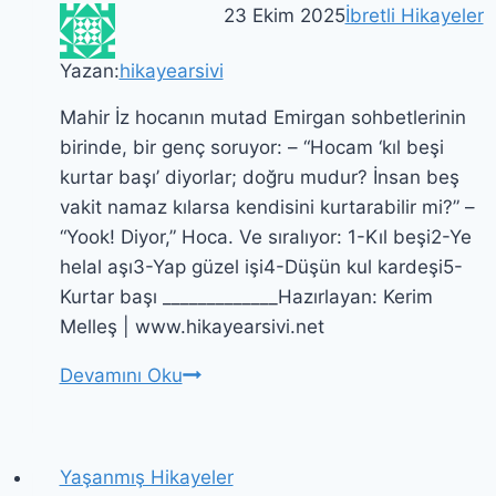
23 Ekim 2025
İbretli Hikayeler
Yazan:
hikayearsivi
Mahir İz hocanın mutad Emirgan sohbetlerinin
birinde, bir genç soruyor: – “Hocam ‘kıl beşi
kurtar başı’ diyorlar; doğru mudur? İnsan beş
vakit namaz kılarsa kendisini kurtarabilir mi?” –
“Yook! Diyor,” Hoca. Ve sıralıyor: 1-Kıl beşi2-Ye
helal aşı3-Yap güzel işi4-Düşün kul kardeşi5-
Kurtar başı _____________Hazırlayan: Kerim
Melleş | www.hikayearsivi.net
KIL
Devamını Oku
BEŞİ
KURTAR
BAŞI
Yaşanmış Hikayeler