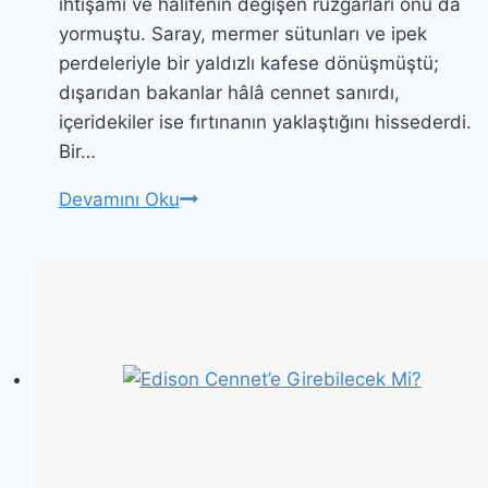
ihtişamı ve halifenin değişen rüzgârları onu da
yormuştu. Saray, mermer sütunları ve ipek
perdeleriyle bir yaldızlı kafese dönüşmüştü;
dışarıdan bakanlar hâlâ cennet sanırdı,
içeridekiler ise fırtınanın yaklaştığını hissederdi.
Bir…
Gözlerden
Devamını Oku
Ellere