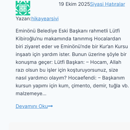
19 Ekim 2025
Siyasi Hatıralar
Yazan:
hikayearsivi
Eminönü Belediye Eski Başkanı rahmetli Lütfi
Kibiroğlu‘nu makamında tanınmış Hocalardan
biri ziyaret eder ve Eminönü’nde bir Kur’an Kursu
inşaatı için yardım ister. Bunun üzerine şöyle bir
konuşma geçer: Lütfi Başkan: – Hocam, Allah
razı olsun bu işler için koşturuyorsunuz, size
nasıl yardımcı olayım? Hocaefendi: – Başkanım
kursun yapımı için kum, çimento, demir, tuğla vb.
malzemeye…
LÜTFİ
Devamını Oku
KİBİROĞLU
VE
EMANET