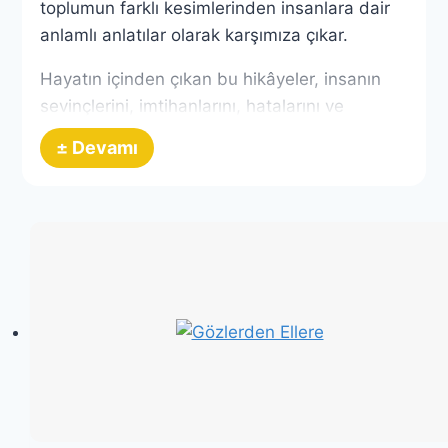
toplumun farklı kesimlerinden insanlara dair
anlamlı anlatılar olarak karşımıza çıkar.
Hayatın içinden çıkan bu hikâyeler, insanın
sevinçlerini, imtihanlarını, hatalarını ve
derslerini sade ama etkileyici bir dille anlatır.
± Devamı
Okuyucu, bu anlatılar sayesinde hem
başkalarının yaşadıklarını görür hem de kendi
hayatına dair anlamlı dersler çıkarma fırsatı
bulur.
Bu ana kategori altında yer alan bölümlerde;
İbretli hikâyeler
,
Gerçek hayattan alınmış yaşanmış
olaylar
,
İnsan ilişkilerine dair anlatılar
,