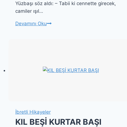
Yüzbaşı söz aldı: – Tabii ki cennette girecek,
camiler ışıl…
Edison
Devamını Oku
Cennet’e
Girebilecek
Mi?
İbretli Hikayeler
KIL BEŞİ KURTAR BAŞI