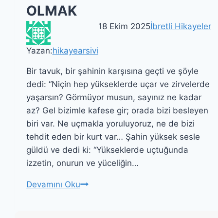
OLMAK
18 Ekim 2025
İbretli Hikayeler
Yazan:
hikayearsivi
Bir tavuk, bir şahinin karşısına geçti ve şöyle
dedi: “Niçin hep yükseklerde uçar ve zirvelerde
yaşarsın? Görmüyor musun, sayınız ne kadar
az? Gel bizimle kafese gir; orada bizi besleyen
biri var. Ne uçmakla yoruluyoruz, ne de bizi
tehdit eden bir kurt var… Şahin yüksek sesle
güldü ve dedi ki: “Yükseklerde uçtuğunda
izzetin, onurun ve yüceliğin…
TAVUK
Devamını Oku
YA
DA