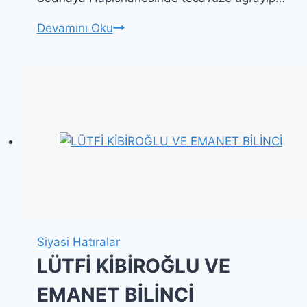
MİCHEL
Devamını Oku
KİLO
VE
SURİYE
HAPİSHANESİNDEKİ
ÇOCUK
Siyasi Hatıralar
LÜTFİ KİBİROĞLU VE
EMANET BİLİNCİ