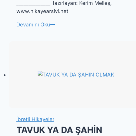
______________Hazırlayan: Kerim Melleş,
www.hikayearsivi.net
NEFSİN
Devamını Oku
HATALARINI
GÖRMENİN
YOLU
İbretli Hikayeler
TAVUK YA DA ŞAHİN