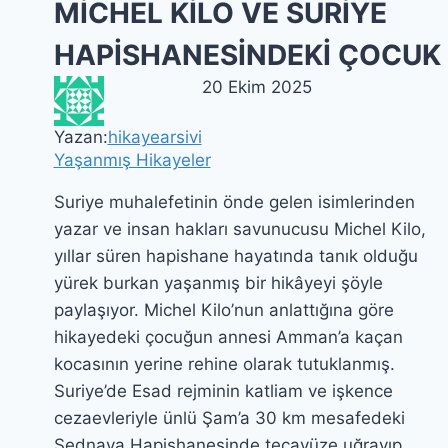
MİCHEL KİLO VE SURİYE
HAPİSHANESİNDEKİ ÇOCUK
20 Ekim 2025
Yazan:
hikayearsivi
Yaşanmış Hikayeler
Suriye muhalefetinin önde gelen isimlerinden
yazar ve insan hakları savunucusu Michel Kilo,
yıllar süren hapishane hayatında tanık olduğu
yürek burkan yaşanmış bir hikâyeyi şöyle
paylaşıyor. Michel Kilo’nun anlattığına göre
hikayedeki çocuğun annesi Amman’a kaçan
kocasının yerine rehine olarak tutuklanmış.
Suriye’de Esad rejminin katliam ve işkence
cezaevleriyle ünlü Şam’a 30 km mesafedeki
Sednaya Hapishanesinde tecavüze uğrayıp…