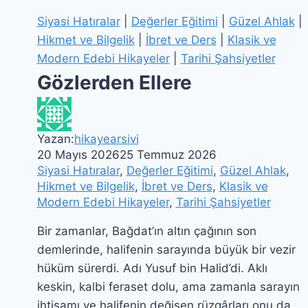
Siyasi Hatıralar
|
Değerler Eğitimi
|
Güzel Ahlak
|
Toplumsal hatıralar ve siyasi anılar
,
Hikmet ve Bilgelik
|
İbret ve Ders
|
Klasik ve
Türkülere konu olmuş hikâyeler
Modern Edebi Hikayeler
|
Tarihi Şahsiyetler
gibi hayatın farklı yönlerini yansıtan zengin
Gözlerden Ellere
içerikler yer almaktadır.
Hayatın İçinden
, insanı düşündüren,
Yazan:
hikayearsivi
duygulandıran ve çoğu zaman kendisini
20 Mayıs 2026
25 Temmuz 2026
bulmasını sağlayan gerçek hayat hikâyelerini
Siyasi Hatıralar
,
Değerler Eğitimi
,
Güzel Ahlak
,
Hikmet ve Bilgelik
,
İbret ve Ders
,
Klasik ve
bir araya getiren anlamlı bir anlatı dünyası
Modern Edebi Hikayeler
,
Tarihi Şahsiyetler
sunar.
Bir zamanlar, Bağdat’ın altın çağının son
demlerinde, halifenin sarayında büyük bir vezir
hüküm sürerdi. Adı Yusuf bin Halid’di. Aklı
keskin, kalbi feraset dolu, ama zamanla sarayın
ihtişamı ve halifenin değişen rüzgârları onu da