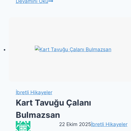
ŞİMDİ
Devamını Oku
B#KU
YEDİK
İbretli Hikayeler
Kart Tavuğu Çalanı
Bulmazsan
22 Ekim 2025
İbretli Hikayeler