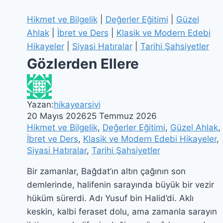
Hikmet ve Bilgelik
|
Değerler Eğitimi
|
Güzel
Ahlak
|
İbret ve Ders
|
Klasik ve Modern Edebi
Hikayeler
|
Siyasi Hatıralar
|
Tarihi Şahsiyetler
Gözlerden Ellere
Yazan:
hikayearsivi
20 Mayıs 2026
25 Temmuz 2026
Hikmet ve Bilgelik
,
Değerler Eğitimi
,
Güzel Ahlak
,
İbret ve Ders
,
Klasik ve Modern Edebi Hikayeler
,
Siyasi Hatıralar
,
Tarihi Şahsiyetler
Bir zamanlar, Bağdat’ın altın çağının son
demlerinde, halifenin sarayında büyük bir vezir
hüküm sürerdi. Adı Yusuf bin Halid’di. Aklı
keskin, kalbi feraset dolu, ama zamanla sarayın