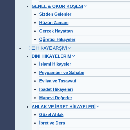
GENEL & OKUR KÖŞESİ
Sizden Gelenler
Hüzün Zamanı
Gerçek Hayattan
Öğretici Hikayeler
︙☰ HİKAYE ARŞİVİ
DİNİ HİKAYELERİM
İslami Hikayeler
Peygamber ve Sahabe
Evliya ve Tasavvuf
İbadet Hikayeleri
Manevi Değerler
AHLAK VE İBRET HİKAYELERİ
Güzel Ahlak
İbret ve Ders