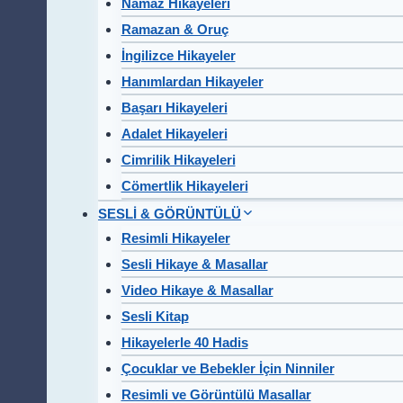
Namaz Hikayeleri
Ramazan & Oruç
İngilizce Hikayeler
Hanımlardan Hikayeler
Başarı Hikayeleri
Adalet Hikayeleri
Cimrilik Hikayeleri
Cömertlik Hikayeleri
SESLİ & GÖRÜNTÜLÜ
Resimli Hikayeler
Sesli Hikaye & Masallar
Video Hikaye & Masallar
Sesli Kitap
Hikayelerle 40 Hadis
Çocuklar ve Bebekler İçin Ninniler
Resimli ve Görüntülü Masallar