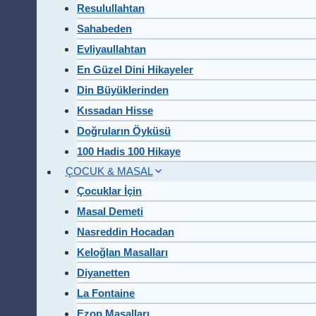
Resulullahtan
Sahabeden
Evliyaullahtan
En Güzel Dini Hikayeler
Din Büyüklerinden
Kıssadan Hisse
Doğruların Öyküsü
100 Hadis 100 Hikaye
ÇOCUK & MASAL
Çocuklar İçin
Masal Demeti
Nasreddin Hocadan
Keloğlan Masalları
Diyanetten
La Fontaine
Ezop Masalları