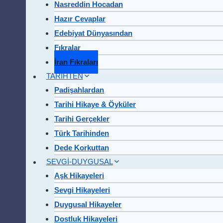
Nasreddin Hocadan
Hazır Cevaplar
Edebiyat Dünyasından
Fıkralar
İran Fıkraları
TARİHTEN
Padişahlardan
Tarihi Hikaye & Öyküler
Tarihi Gerçekler
Türk Tarihinden
Dede Korkuttan
SEVGİ-DUYGUSAL
Aşk Hikayeleri
Sevgi Hikayeleri
Duygusal Hikayeler
Dostluk Hikayeleri