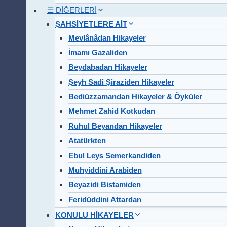
☰ DİĞERLERİ
ŞAHSİYETLERE AİT
Mevlânâdan Hikayeler
İmamı Gazaliden
Beydabadan Hikayeler
Şeyh Sadi Şiraziden Hikayeler
Bediüzzamandan Hikayeler & Öyküler
Mehmet Zahid Kotkudan
Ruhul Beyandan Hikayeler
Atatürkten
Ebul Leys Semerkandiden
Muhyiddini Arabiden
Beyazidi Bistamiden
Feridüddini Attardan
KONULU HİKAYELER