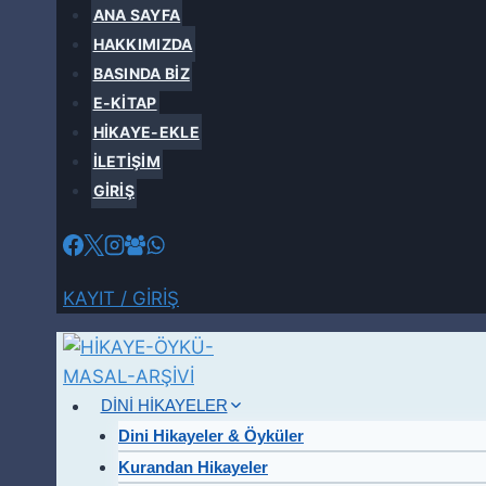
Skip
ANA SAYFA
to
HAKKIMIZDA
content
BASINDA BİZ
E-KİTAP
HİKAYE-EKLE
İLETİŞİM
GİRİŞ
KAYIT / GİRİŞ
DİNİ HİKAYELER
Dini Hikayeler & Öyküler
Kurandan Hikayeler