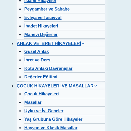
İslami Hikayeler
Peygamber ve Sahabe
Evliya ve Tasavvuf
İbadet Hikayeleri
Manevi Değerler
AHLAK VE İBRET HİKAYELERİ
Güzel Ahlak
İbret ve Ders
Kötü Ahlaki Davranışlar
Değerler Eğitimi
ÇOCUK HİKAYELERİ VE MASALLAR
Çocuk Hikayeleri
Masallar
Uyku ve İyi Geceler
Yaş Grubuna Göre Hikayeler
Hayvan ve Klasik Masallar