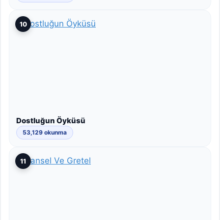
10
Dostluğun Öyküsü
53,129 okunma
11