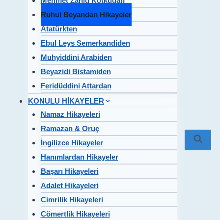
Mehmet Zahid Kotkudan
Ruhul Beyandan Hikayeler
Atatürkten
Ebul Leys Semerkandiden
Muhyiddini Arabiden
Beyazidi Bistamiden
Feridüddini Attardan
KONULU HİKAYELER
Namaz Hikayeleri
Ramazan & Oruç
İngilizce Hikayeler
Hanımlardan Hikayeler
Başarı Hikayeleri
Adalet Hikayeleri
Cimrilik Hikayeleri
Cömertlik Hikayeleri