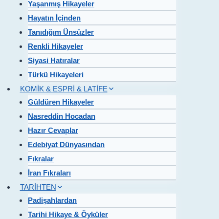
Yaşanmış Hikayeler
Hayatın İçinden
Tanıdığım Ünsüzler
Renkli Hikayeler
Siyasi Hatıralar
Türkü Hikayeleri
KOMİK & ESPRİ & LATİFE
Güldüren Hikayeler
Nasreddin Hocadan
Hazır Cevaplar
Edebiyat Dünyasından
Fıkralar
İran Fıkraları
TARİHTEN
Padişahlardan
Tarihi Hikaye & Öyküler