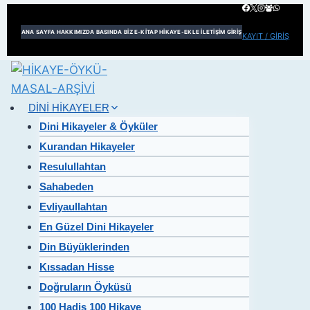
Skip
to
ANA SAYFA
HAKKIMIZDA
BASINDA BİZ
E-KİTAP
HİKAYE-EKLE
İLETİŞİM
GİRİŞ
KAYIT / GİRİŞ
content
DİNİ HİKAYELER
Dini Hikayeler & Öyküler
Kurandan Hikayeler
Resulullahtan
Sahabeden
Evliyaullahtan
En Güzel Dini Hikayeler
Din Büyüklerinden
Kıssadan Hisse
Doğruların Öyküsü
100 Hadis 100 Hikaye