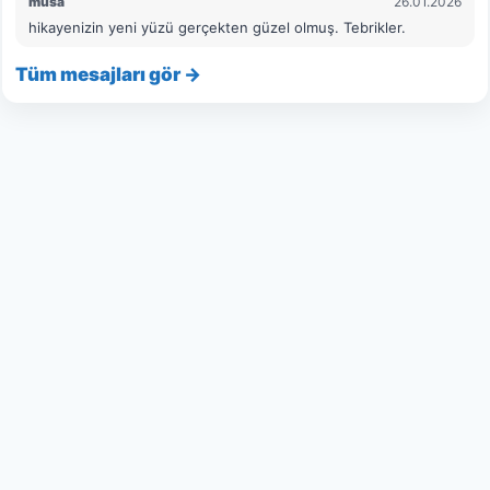
musa
26.01.2026
İnsanlara ders veren ibretli örnekler
hikayenizin yeni yüzü gerçekten güzel olmuş. Tebrikler.
derlenerek okuyucuya sunulmaktadır.
Tüm mesajları gör →