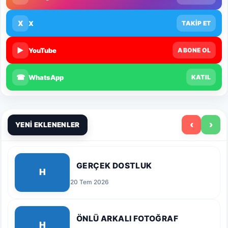
X
X
TAKİP ET
▶
YouTube
ABONE OL
☎
WhatsApp
KATIL
‹
›
YENİ EKLENENLER
GERÇEK DOSTLUK
H
20 Tem 2026
ÖNLÜ ARKALI FOTOĞRAF
H