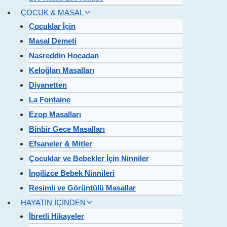
ÇOCUK & MASAL
Çocuklar İçin
Masal Demeti
Nasreddin Hocadan
Keloğlan Masalları
Diyanetten
La Fontaine
Ezop Masalları
Binbir Gece Masalları
Efsaneler & Mitler
Çocuklar ve Bebekler İçin Ninniler
İngilizce Bebek Ninnileri
Resimli ve Görüntülü Masallar
HAYATIN İÇİNDEN
İbretli Hikayeler