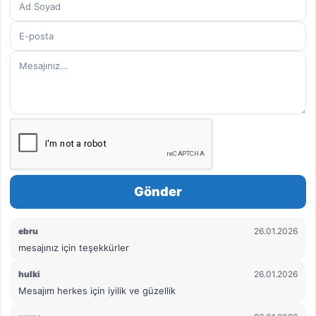
hitap eden kıymetli bir arşiv niteliğindedir.
Rûhu’l-Beyân’dan Hikayeler, ayetlerin ışığında
anlatılan bu temsil ve kıssalarla, okuyanı
lafızdan manaya, bilgiden hikmete,
okumaktan
idrak etmeye
taşıyan derinlikli bir
anlam taşır.
Bu kategoride, Ruhul Beyan Tefsiri içerisinde
geçen:
Gönder
Hikmetli hikâyeler ve kıssalar
,
ebru
26.01.2026
Tasavvufi menkıbeler
,
mesajınız için teşekkürler
İbretli olaylar ve anlatılar
,
hulki
26.01.2026
Mesajım herkes için iyilik ve güzellik
Temsil ve misaller
,