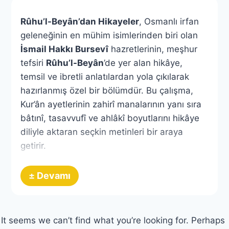
Rûhu’l-Beyân’dan Hikayeler
, Osmanlı irfan
geleneğinin en mühim isimlerinden biri olan
İsmail Hakkı Bursevî
hazretlerinin, meşhur
tefsiri
Rûhu’l-Beyân
’de yer alan hikâye,
temsil ve ibretli anlatılardan yola çıkılarak
hazırlanmış özel bir bölümdür. Bu çalışma,
Kur’ân ayetlerinin zahirî manalarının yanı sıra
bâtınî, tasavvufî ve ahlâkî boyutlarını hikâye
diliyle aktaran seçkin metinleri bir araya
getirir.
Rûhu’l-Beyân tefsiri, klasik tefsir
± Devamı
geleneğinden farklı olarak yalnızca dil ve fıkıh
açıklamalarıyla yetinmez; insanın kalbine
hitap eden temsiller, menkıbeler ve ibret
It seems we can’t find what you’re looking for. Perhaps
sahneleriyle ayetlerin hayata nasıl