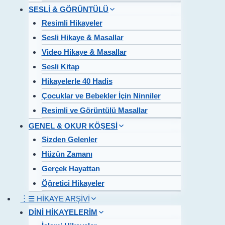
SESLİ & GÖRÜNTÜLÜ
Resimli Hikayeler
Sesli Hikaye & Masallar
Video Hikaye & Masallar
Sesli Kitap
Hikayelerle 40 Hadis
Çocuklar ve Bebekler İçin Ninniler
Resimli ve Görüntülü Masallar
GENEL & OKUR KÖŞESİ
Sizden Gelenler
Hüzün Zamanı
Gerçek Hayattan
Öğretici Hikayeler
︙☰ HİKAYE ARŞİVİ
DİNİ HİKAYELERİM