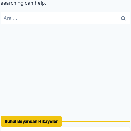
searching can help.
taşınacağını da gösterir. İsmail Hakkı Bursevî
Hazretleri, anlatımı derin ama sade bir
Arama:
üslupla kurar; okuyucuyu ilimle birlikte
tefekküre, muhasebeye ve irfan
yolculuğuna
davet eder.
Bu kategoride yer alan hikâyelerde:
Nefsin halleri ve terbiyesi
,
Kalbin hastalıkları ve şifası
,
Tevekkül, sabır ve teslimiyet
,
Dünya–ahiret dengesi
,
İlâhî hikmet ve kulluk bilinci
gibi konular, temsil ve kıssalar aracılığıyla
Ruhul Beyandan Hikayeler
güçlü bir şekilde işlenir.