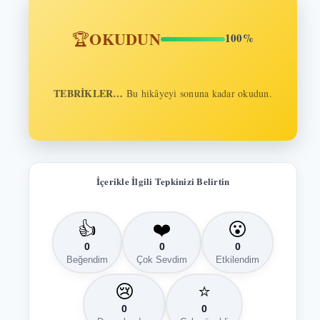
OKUDUN
🏆
100%
TEBRİKLER…
Bu hikâyeyi sonuna kadar okudun.
İçerikle İlgili Tepkinizi Belirtin
👍
❤️
😮
0
0
0
Beğendim
Çok Sevdim
Etkilendim
😢
⭐
0
0