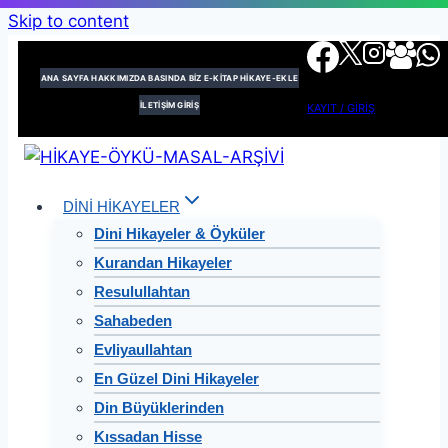
Skip to content
ANA SAYFA
HAKKIMIZDA
BASINDA BİZ
E-KİTAP
HİKAYE-EKLE
İLETİŞİM
GİRİŞ
KAYIT / GİRİŞ
DİNİ HİKAYELER
Dini Hikayeler & Öyküler
Kurandan Hikayeler
Resulullahtan
Sahabeden
Evliyaullahtan
En Güzel Dini Hikayeler
Din Büyüklerinden
Kıssadan Hisse