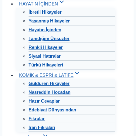
HAYATIN İÇİNDEN
İbretli Hikayeler
Yaşanmış Hikayeler
Hayatın İçinden
Tanıdığım Ünsüzler
Renkli Hikayeler
Siyasi Hatıralar
Türkü Hikayeleri
KOMİK & ESPRİ & LATİFE
Güldüren Hikayeler
Nasreddin Hocadan
Hazır Cevaplar
Edebiyat Dünyasından
Fıkralar
İran Fıkraları