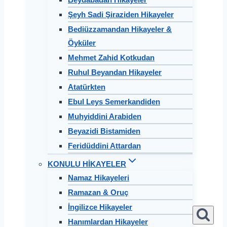
Şeyh Sadi Şiraziden Hikayeler
Bediüzzamandan Hikayeler &
Öyküler
Mehmet Zahid Kotkudan
Ruhul Beyandan Hikayeler
Atatürkten
Ebul Leys Semerkandiden
Muhyiddini Arabiden
Beyazidi Bistamiden
Feridüddini Attardan
KONULU HİKAYELER
Namaz Hikayeleri
Ramazan & Oruç
İngilizce Hikayeler
Hanımlardan Hikayeler