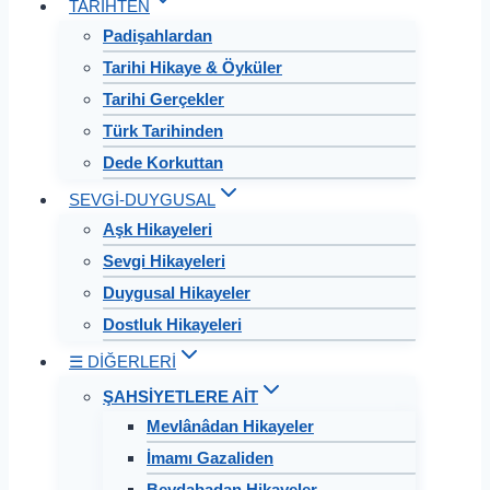
TARİHTEN
Padişahlardan
Tarihi Hikaye & Öyküler
Tarihi Gerçekler
Türk Tarihinden
Dede Korkuttan
SEVGİ-DUYGUSAL
Aşk Hikayeleri
Sevgi Hikayeleri
Duygusal Hikayeler
Dostluk Hikayeleri
☰ DİĞERLERİ
ŞAHSİYETLERE AİT
Mevlânâdan Hikayeler
İmamı Gazaliden
Beydabadan Hikayeler