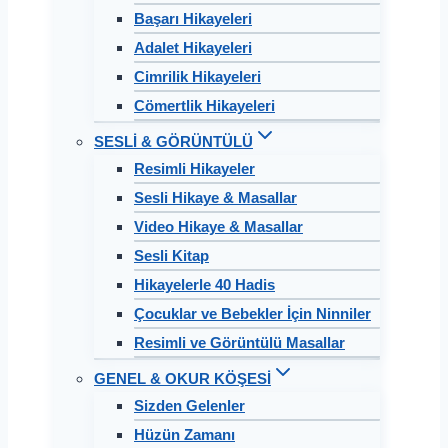
Başarı Hikayeleri
Adalet Hikayeleri
Cimrilik Hikayeleri
Cömertlik Hikayeleri
SESLİ & GÖRÜNTÜLÜ
Resimli Hikayeler
Sesli Hikaye & Masallar
Video Hikaye & Masallar
Sesli Kitap
Hikayelerle 40 Hadis
Çocuklar ve Bebekler İçin Ninniler
Resimli ve Görüntülü Masallar
GENEL & OKUR KÖŞESİ
Sizden Gelenler
Hüzün Zamanı