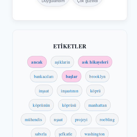
Duygulandım
Çok güzeldi
ETİKETLER
ancak
ask hikayeleri
aşiklarin
başlar
bankacıları
brooklyn
inşaat
inşaatının
köprü
köprünün
köprüsü
manhattan
mühendis
nşaat
projeyi
roebling
sabırla
şefkatle
washington