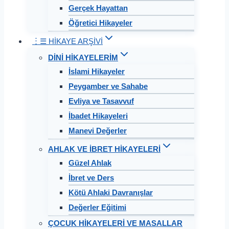
Gerçek Hayattan
Öğretici Hikayeler
︙☰ HİKAYE ARŞİVİ
DİNİ HİKAYELERİM
İslami Hikayeler
Peygamber ve Sahabe
Evliya ve Tasavvuf
İbadet Hikayeleri
Manevi Değerler
AHLAK VE İBRET HİKAYELERİ
Güzel Ahlak
İbret ve Ders
Kötü Ahlaki Davranışlar
Değerler Eğitimi
ÇOCUK HİKAYELERİ VE MASALLAR