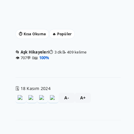
⏱ Kısa Okuma
🔥 Popüler
📂 Aşk Hikayeleri
⏱ 3 dk
📝 409 kelime
👁 707
💬 0
📖
100%
🗓 18 Kasım 2024
A-
A+