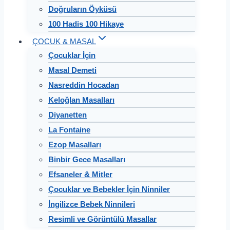
Doğruların Öyküsü
100 Hadis 100 Hikaye
ÇOCUK & MASAL
Çocuklar İçin
Masal Demeti
Nasreddin Hocadan
Keloğlan Masalları
Diyanetten
La Fontaine
Ezop Masalları
Binbir Gece Masalları
Efsaneler & Mitler
Çocuklar ve Bebekler İçin Ninniler
İngilizce Bebek Ninnileri
Resimli ve Görüntülü Masallar