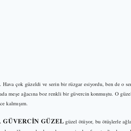
va çok güzeldi ve serin bir rüzgar esiyordu, ben de o ser
da meşe ağacına boz renkli bir güvercin konmuştu. O güzel
ece kalmışım.
 GÜVERCIN GÜZEL
güzel ötüyor, bu ötüşlerle ağl