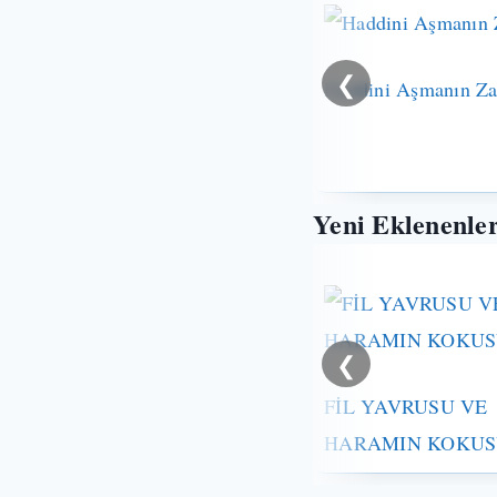
❮
Haddini Aşmanın Za
Yeni Eklenenle
❮
FİL YAVRUSU VE
HARAMIN KOKU