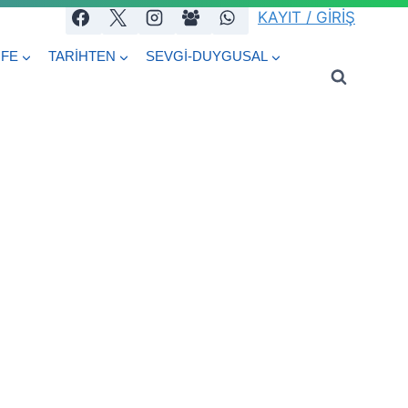
KAYIT / GİRİŞ
İFE
TARİHTEN
SEVGİ-DUYGUSAL