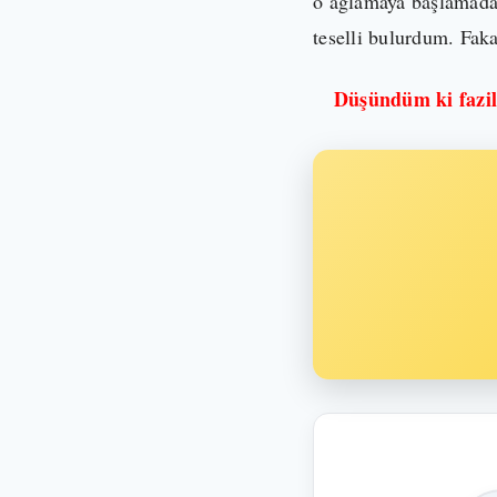
o ağlamaya başlamada
teselli bulurdum. Faka
Düşündüm ki fazile