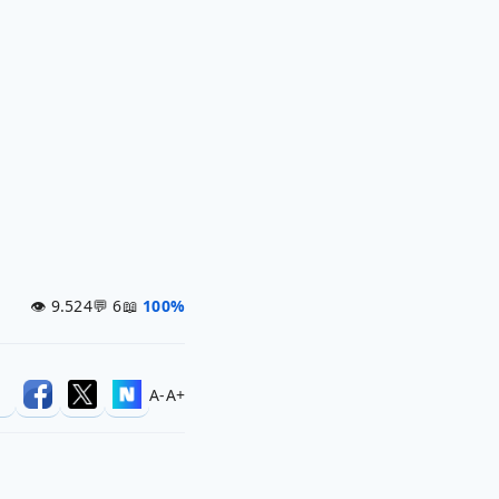
👁 9.524
💬 6
📖
100%
A-
A+