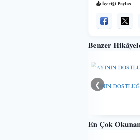
📤 İçeriği Paylaş
Benzer Hikâyel
❮
AYININ DOSTLU
En Çok Okunan