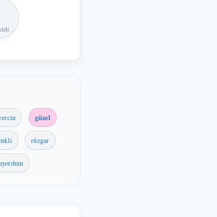
eldi
güzel
vercin
enkli
rüzgar
uyordum