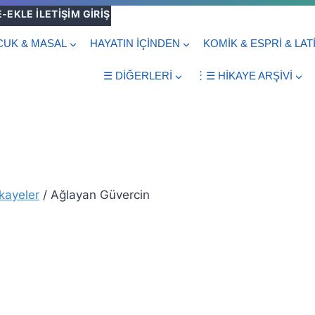
E-EKLE
İLETİŞİM
GİRİŞ
UK & MASAL
HAYATIN İÇİNDEN
KOMİK & ESPRİ & LAT
☰ DİĞERLERİ
︙☰ HİKAYE ARŞİVİ
kayeler
/
Ağlayan Güvercin