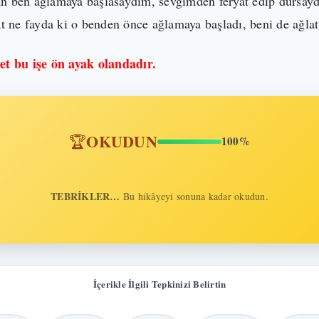
n ben ağlamaya başlasaydım, sevgimden feryat edip dursay
t ne fayda ki o benden önce ağlamaya başladı, beni de ağlat
t bu işe ön ayak olandadır.
OKUDUN
🏆
100%
TEBRİKLER…
Bu hikâyeyi sonuna kadar okudun.
İçerikle İlgili Tepkinizi Belirtin