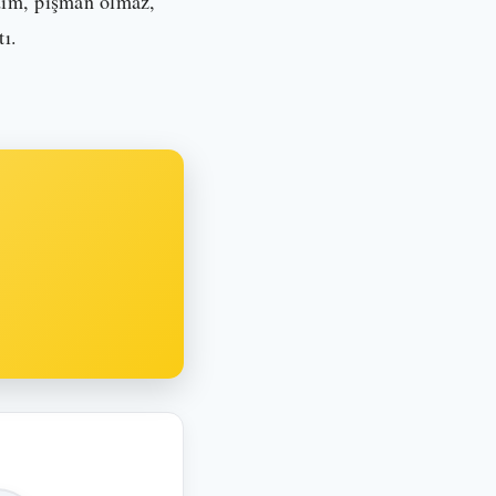
dım, pişman olmaz,
tı.