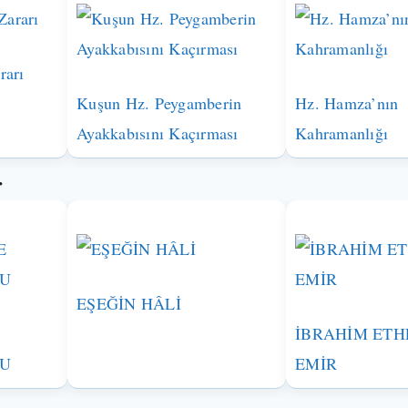
rarı
Kuşun Hz. Peygamberin
Hz. Hamza’nın
Ayakkabısını Kaçırması
Kahramanlığı
r
EŞEĞİN HÂLİ
İBRAHİM ETH
SU
EMİR