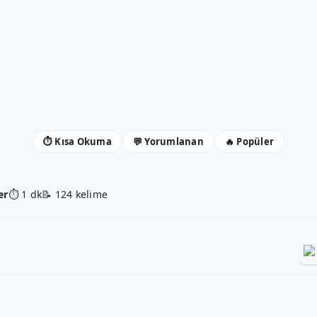
⏱ Kısa Okuma
💬 Yorumlanan
🔥 Popüler
er
⏱ 1 dk
📝 124 kelime