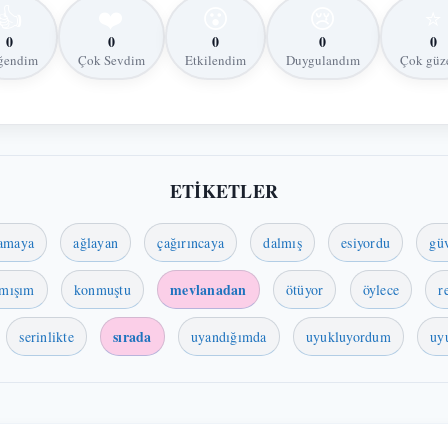
👍
❤️
😮
😢
⭐
0
0
0
0
0
ğendim
Çok Sevdim
Etkilendim
Duygulandım
Çok güz
ETİKETLER
amaya
ağlayan
çağırıncaya
dalmış
esiyordu
gü
mevlanadan
lmışım
konmuştu
ötüyor
öylece
r
sırada
serinlikte
uyandığımda
uyukluyordum
uy