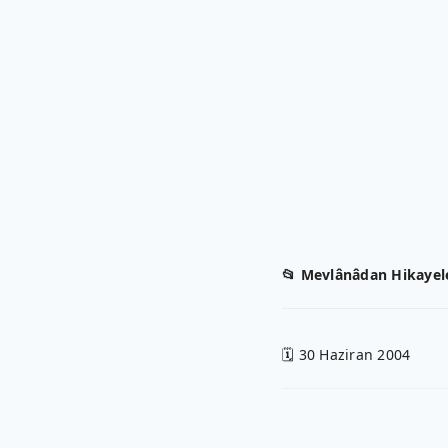
📂 Mevlânâdan Hikayel
🗓 30 Haziran 2004